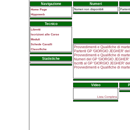
Navigazione
Numeri
Numeri non disponibili
Partent
Home Page
Hippoweb
Tecnico
Libretti
Iscrizioni alle Corse
Moduli
Schede Cavalli
Provvedimenti e Qualifiche di mart
Classifiche
Partenti GP 'GIORGIO JEGHER' del
Provvedimenti e Qualifiche di mart
Statistiche
Numeri del GP 'GIORGIO JEGHER' 
Iscritti al GP 'GIORGIO JEGHER' d
Provvedimenti e Qualifiche di mart
Video
P
Lista Completa