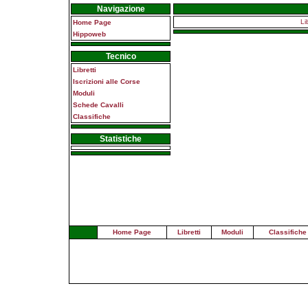
Navigazione
Li
Home Page
Hippoweb
Tecnico
Libretti
Iscrizioni alle Corse
Moduli
Schede Cavalli
Classifiche
Statistiche
Home Page
Libretti
Moduli
Classifiche